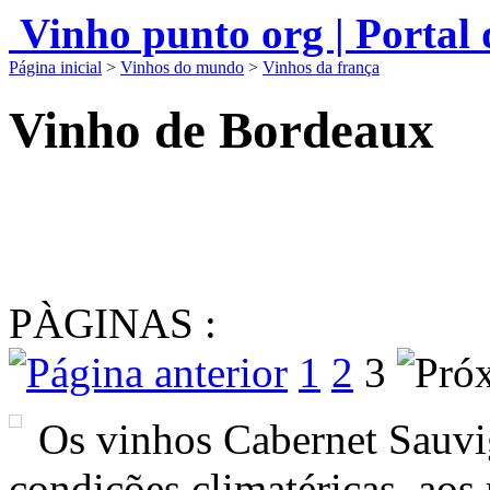
Vinho punto org | Portal
Página inicial
>
Vinhos do mundo
>
Vinhos da frança
Vinho de Bordeaux
PÀGINAS :
1
2
3
Os vinhos Cabernet Sauvi
condições climatéricas, aos 